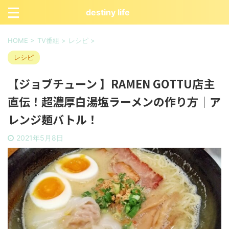
destiny life
HOME
>
TV番組
>
レシピ
>
レシピ
【ジョブチューン 】RAMEN GOTTU店主
直伝！超濃厚白湯塩ラーメンの作り方｜ア
レンジ麺バトル！
2021年5月8日