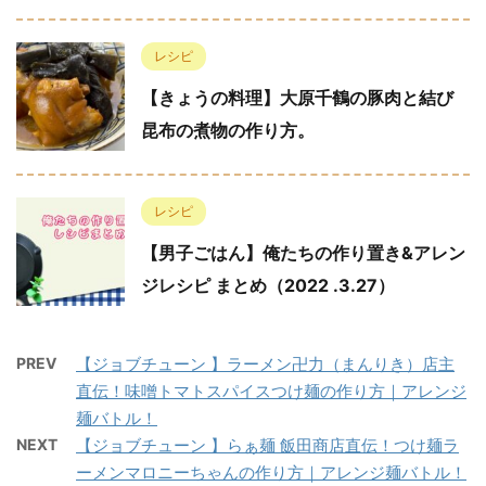
レシピ
【きょうの料理】大原千鶴の豚肉と結び
昆布の煮物の作り方。
レシピ
【男子ごはん】俺たちの作り置き&アレン
ジレシピ まとめ（2022 .3.27）
PREV
【ジョブチューン 】ラーメン卍力（まんりき）店主
直伝！味噌トマトスパイスつけ麺の作り方｜アレンジ
麺バトル！
NEXT
【ジョブチューン 】らぁ麺 飯田商店直伝！つけ麺ラ
ーメンマロニーちゃんの作り方｜アレンジ麺バトル！