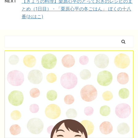
NEXT
【きょうの料理】栗原心平のとっておきのレシピのま
とめ（1日目）・「栗原心平の冬ごはん」 ぼくの十八
番(おはこ)