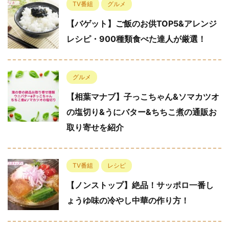
TV番組
グルメ
【バゲット】ご飯のお供TOP5&アレンジ
レシピ・900種類食べた達人が厳選！
グルメ
【相葉マナブ】子っこちゃん&ソマカツオ
の塩切り&うにバター&ちちこ煮の通販お
取り寄せを紹介
TV番組
レシピ
【ノンストップ】絶品！サッポロ一番し
ょうゆ味の冷やし中華の作り方！