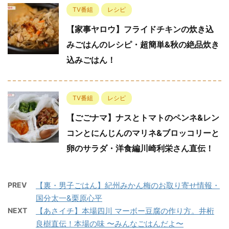
TV番組
レシピ
【家事ヤロウ】フライドチキンの炊き込
みごはんのレシピ・超簡単&秋の絶品炊き
込みごはん！
TV番組
レシピ
【ごごナマ】ナスとトマトのペンネ&レン
コンとにんじんのマリネ&ブロッコリーと
卵のサラダ・洋食編川崎利栄さん直伝！
PREV
【裏・男子ごはん】紀州みかん梅のお取り寄せ情報・
国分太一&栗原心平
NEXT
【あさイチ】本場四川 マーボー豆腐の作り方。井桁
良樹直伝！本場の味 〜みんなごはんだよ〜