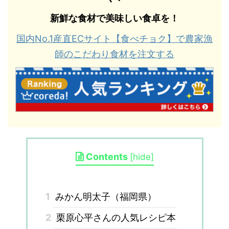
新鮮な食材で美味しい食卓を！
国内No.1産直ECサイト【食べチョク】で農家漁
師のこだわり食材を注文する
Contents
[
hide
]
1
みかん明太子（福岡県）
2
栗原心平さんの人気レシピ本