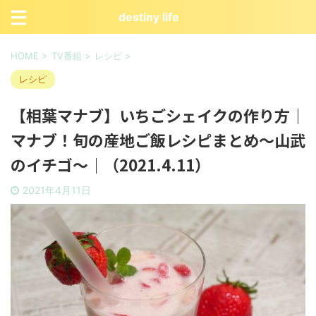
destiny life
HOME
>
TV番組
>
レシピ
>
レシピ
【相葉マナブ】いちごシェイクの作り方｜
マナブ！旬の産地ご飯レシピまとめ〜山武
のイチゴ〜｜（2021.4.11）
2021年4月11日