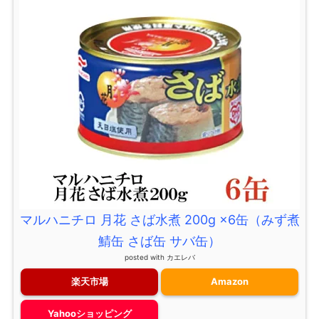
マルハニチロ 月花 さば水煮 200g ×6缶（みず煮
鯖缶 さば缶 サバ缶）
posted with
カエレバ
楽天市場
Amazon
Yahooショッピング