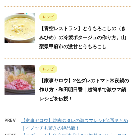
レシピ
【青空レストラン】とうもろこしの（き
みひめ）の冷製ポタージュの作り方。山
梨県甲府市の激甘とうもろこし
レシピ
【家事ヤロウ】2色ダレのトマト常夜鍋の
作り方・和田明日香｜超簡単で激ウマ鍋
レシピを伝授！
PREV
【家事ヤロウ】焼肉のタレの激ウマレシピ4選まとめ
｜イノッチも驚きの絶品飯！