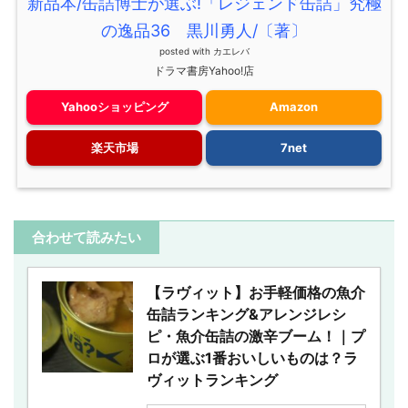
新品本/缶詰博士が選ぶ!「レジェンド缶詰」究極
の逸品36 黒川勇人/〔著〕
posted with
カエレバ
ドラマ書房Yahoo!店
Yahooショッピング
Amazon
楽天市場
7net
合わせて読みたい
【ラヴィット】お手軽価格の魚介
缶詰ランキング&アレンジレシ
ピ・魚介缶詰の激辛ブーム！｜プ
ロが選ぶ1番おいしいものは？ラ
ヴィットランキング