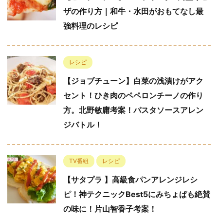
ザの作り方｜和牛・水田がおもてなし最
強料理のレシピ
レシピ
【ジョブチューン】白菜の浅漬けがアク
セント！ひき肉のペペロンチーノの作り
方。北野敏庸考案！パスタソースアレン
ジバトル！
TV番組
レシピ
【サタプラ 】高級食パンアレンジレシ
ピ！神テクニックBest5にみちょぱも絶賛
の味に！片山智香子考案！