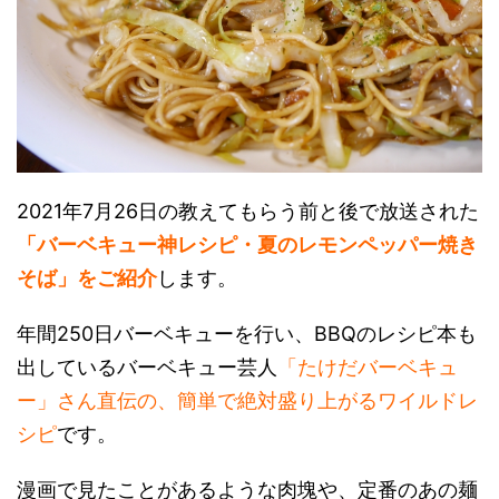
2021年7月26日の教えてもらう前と後で放送された
「バーベキュー神レシピ・夏のレモンペッパー焼き
そば」をご紹介
します。
年間250日バーベキューを行い、BBQのレシピ本も
出しているバーベキュー芸人
「たけだバーベキュ
ー」さん直伝の、簡単で絶対盛り上がるワイルドレ
シピ
です。
漫画で見たことがあるような肉塊や、定番のあの麺