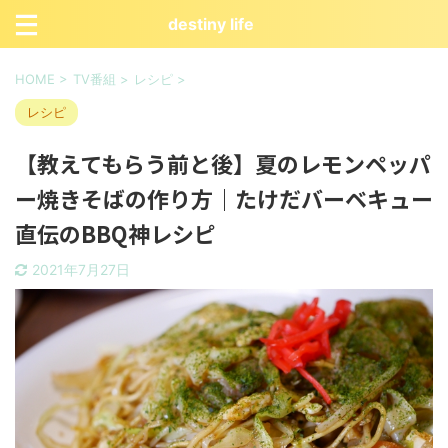
destiny life
HOME
>
TV番組
>
レシピ
>
レシピ
【教えてもらう前と後】夏のレモンペッパ
ー焼きそばの作り方｜たけだバーベキュー
直伝のBBQ神レシピ
2021年7月27日