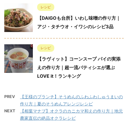
レシピ
【DAIGOも台所】いわし味噌の作り方｜
アジ・タチウオ・イワシのレシピ3品
レシピ
【ラヴィット】コーンスープ パイの実添
えの作り方｜超一流パティシエが選ぶ
LOVE it！ランキング
PREV
【王様のブランチ】そうめんのふわふわしゅうまいの
作り方｜夏のそうめんアレンジレシピ
NEXT
【相葉マナブ】オクラのカニカマ和えの作り方｜地元
農家直伝の絶品オクラレシピ