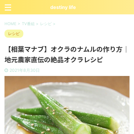
destiny life
HOME
>
TV番組
>
レシピ
>
レシピ
【相葉マナブ】オクラのナムルの作り方｜
地元農家直伝の絶品オクラレシピ
2021年8月30日