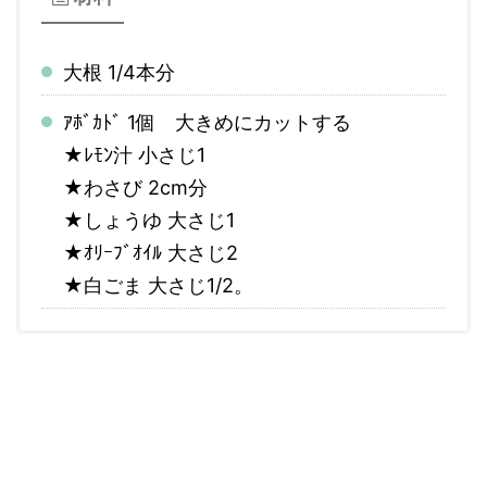
大根 1/4本分
ｱﾎﾞｶﾄﾞ 1個 大きめにカットする
★ﾚﾓﾝ汁 小さじ1
★わさび 2cm分
★しょうゆ 大さじ1
★ｵﾘｰﾌﾞｵｲﾙ 大さじ2
★白ごま 大さじ1/2
。