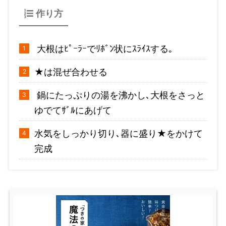
作り方
大根はﾋﾟｰﾗｰでﾘﾎﾞﾝ状にｽﾗｲｽする｡
★は混ぜ合わせる
鍋にたっぷりの湯を沸かし､大根をさっと
ゆでてｻﾞﾙにあげて
水気をしっかり切り､器に盛り★をかけて
完成