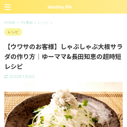
destiny life
HOME
>
TV番組
>
レシピ
>
レシピ
【ウワサのお客様】しゃぶしゃぶ大根サラ
ダの作り方｜ゆーママ&長田知恵の超時短
レシピ
2022年1月8日