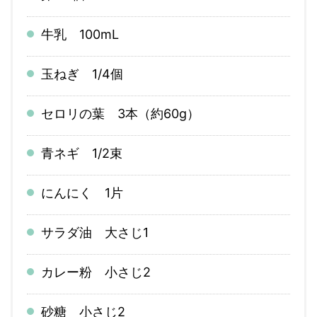
牛乳 100mL
玉ねぎ 1/4個
セロリの葉 3本（約60g）
青ネギ 1/2束
にんにく 1片
サラダ油 大さじ1
カレー粉 小さじ2
砂糖 小さじ2