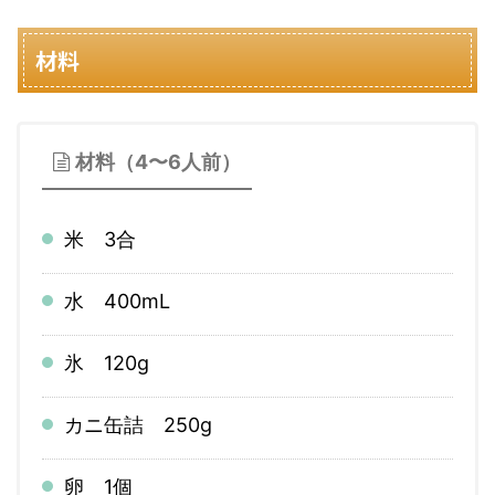
材料
材料（4〜6人前）
米 3合
水 400mL
氷 120g
カニ缶詰 250g
卵 1個