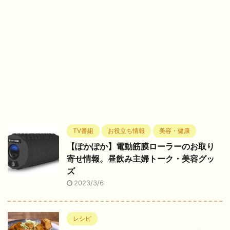
TV番組
お役立ち情報
美容・健康
【ぽかぽか】電動筋膜ローラーのお取り
寄せ情報。昼飲み主婦トーク・美容グッ
ズ
2023/3/6
レシピ