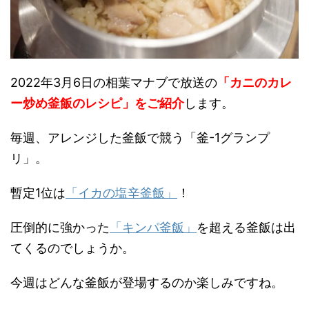
2022年3月6日の相葉マナブで放送の
「カニのカレ
ー炒め釜飯のレシピ」をご紹介
します。
毎週、アレンジした釜飯で競う「釜-1グランプ
リ」。
暫定1位は
「イカの塩辛釜飯」
！
圧倒的に強かった
「キンパ釜飯」
を超える釜飯は出
てくるのでしょうか。
今週はどんな釜飯が登場するのか楽しみですね。