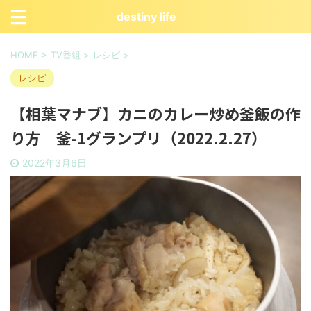
destiny life
HOME
>
TV番組
>
レシピ
>
レシピ
【相葉マナブ】カニのカレー炒め釜飯の作
り方｜釜-1グランプリ（2022.2.27）
2022年3月6日