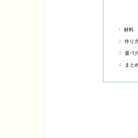
1
材料
2
作り
3
釜-1
4
まと