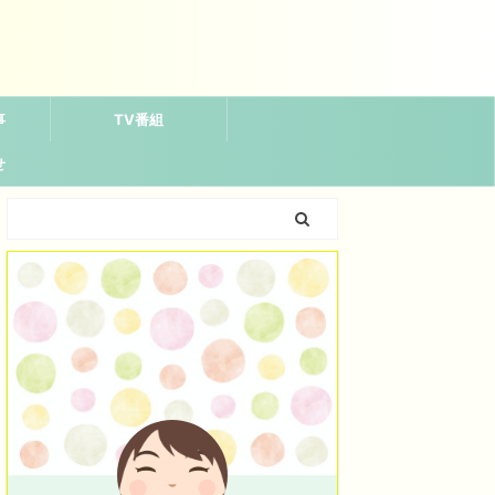
事
TV番組
せ