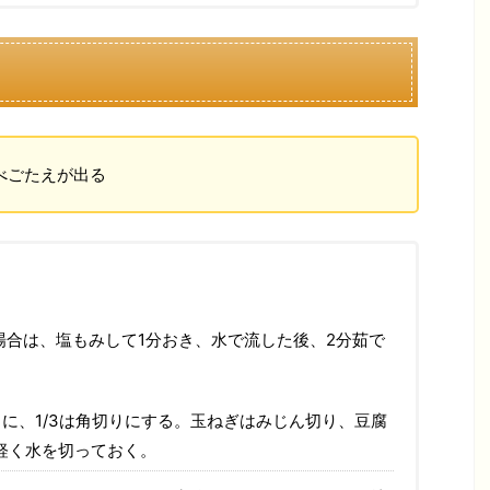
べごたえが出る
場合は、塩もみして1分おき、水で流した後、2分茹で
りに、1/3は角切りにする。玉ねぎはみじん切り、豆腐
軽く水を切っておく。