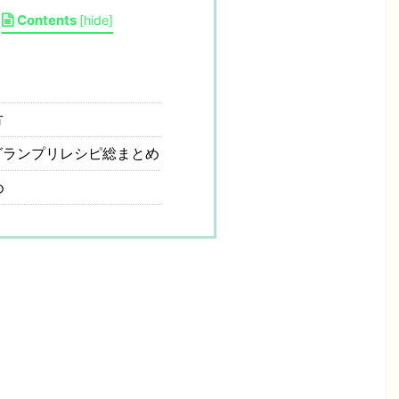
Contents
[
hide
]
方
グランプリレシピ総まとめ
め