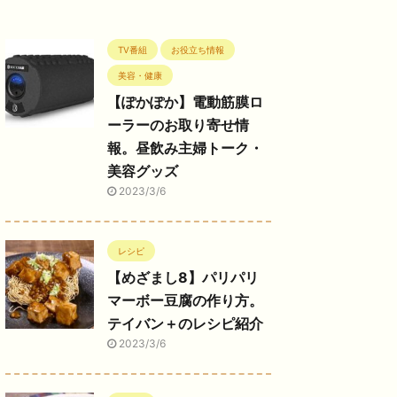
TV番組
お役立ち情報
美容・健康
【ぽかぽか】電動筋膜ロ
ーラーのお取り寄せ情
報。昼飲み主婦トーク・
美容グッズ
2023/3/6
レシピ
【めざまし8】パリパリ
マーボー豆腐の作り方。
テイバン＋のレシピ紹介
2023/3/6