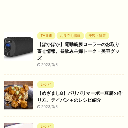
TV番組
お役立ち情報
美容・健康
【ぽかぽか】電動筋膜ローラーのお取り
寄せ情報。昼飲み主婦トーク・美容グッ
ズ
2023/3/6
レシピ
【めざまし8】パリパリマーボー豆腐の作
り方。テイバン＋のレシピ紹介
2023/3/6
レシピ