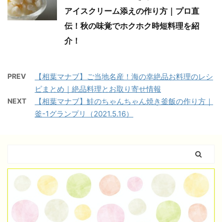
アイスクリーム添えの作り方｜プロ直
伝！秋の味覚でホクホク時短料理を紹
介！
PREV
【相葉マナブ】ご当地名産！海の幸絶品お料理のレシ
ピまとめ｜絶品料理とお取り寄せ情報
NEXT
【相葉マナブ】鮭のちゃんちゃん焼き釜飯の作り方｜
釜-1グランプリ（2021.5.16）