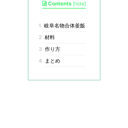
Contents
[
hide
]
1
岐阜名物合体釜飯
2
材料
3
作り方
4
まとめ