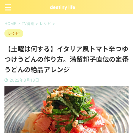
destiny life
HOME
>
TV番組
>
レシピ
>
レシピ
【土曜は何する】イタリア風トマト辛つゆ
つけうどんの作り方。満留邦子直伝の定番
うどんの絶品アレンジ
2022年8月13日