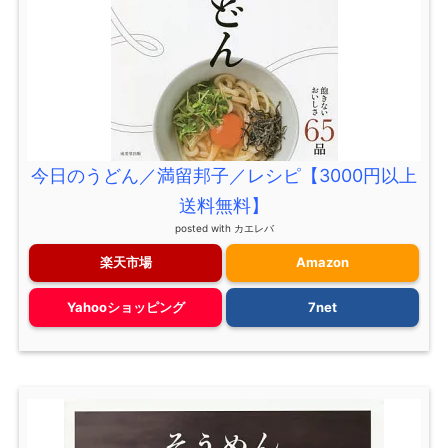
今日のうどん／満留邦子／レシピ【3000円以上
送料無料】
posted with
カエレバ
楽天市場
Amazon
Yahooショッピング
7net