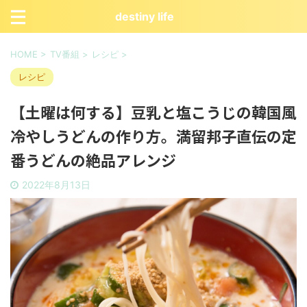
destiny life
HOME
>
TV番組
>
レシピ
>
レシピ
【土曜は何する】豆乳と塩こうじの韓国風
冷やしうどんの作り方。満留邦子直伝の定
番うどんの絶品アレンジ
2022年8月13日