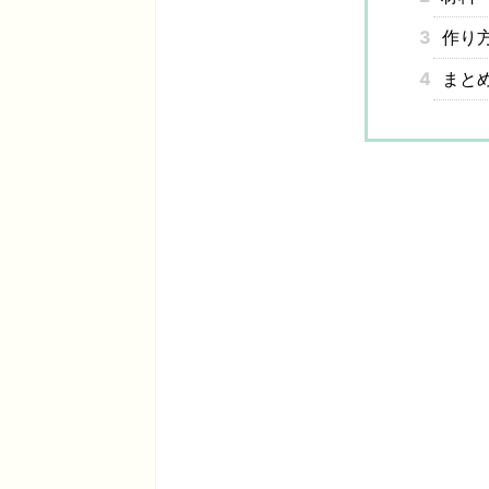
3
作り
4
まと