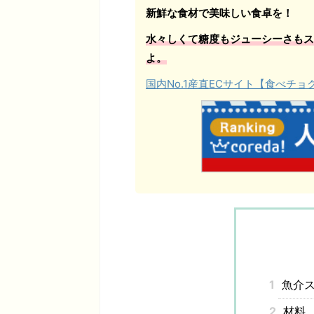
新鮮な食材で美味しい食卓を！
水々しくて糖度もジューシーさもス
よ。
国内No.1産直ECサイト【食べチ
1
魚介ス
2
材料