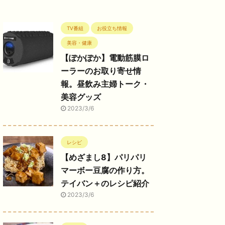
TV番組
お役立ち情報
美容・健康
【ぽかぽか】電動筋膜ロ
ーラーのお取り寄せ情
報。昼飲み主婦トーク・
美容グッズ
2023/3/6
レシピ
【めざまし8】パリパリ
マーボー豆腐の作り方。
テイバン＋のレシピ紹介
2023/3/6