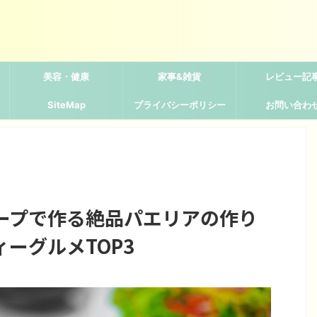
美容・健康
家事&雑貨
レビュー記
SiteMap
プライバシーポリシー
お問い合わ
ープで作る絶品パエリアの作り
ーグルメTOP3