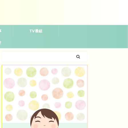
事
TV番組
せ