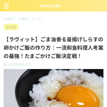
destiny life
HOME
>
TV番組
>
レシピ
>
レシピ
【ラヴィット】ごま油香る釜揚げしらすの
卵かけご飯の作り方｜一流和食料理人考案
の最強！たまごかけご飯決定戦！
2021年5月21日