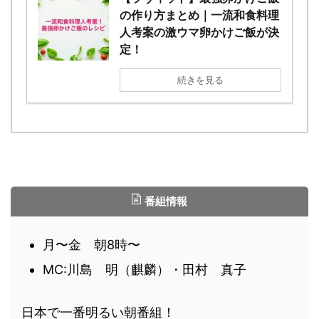
の作り方まとめ｜一流和食料理
人考案の激ウマ卵かけご飯が決
定！
続きを見る
番組情報
月〜金 朝8時〜
MC:川島 明（麒麟）・田村 真子
日本で一番明るい朝番組！