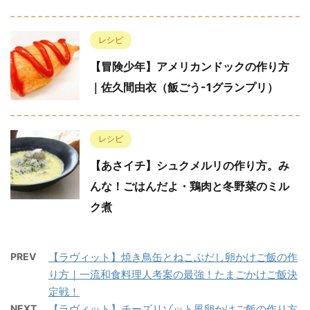
レシピ
【冒険少年】アメリカンドックの作り方
｜佐久間由衣（飯ごう-1グランプリ）
レシピ
【あさイチ】シュクメルリの作り方。み
んな！ごはんだよ・鶏肉と冬野菜のミル
ク煮
PREV
【ラヴィット】焼き鳥缶とねこぶだし卵かけご飯の作
り方｜一流和食料理人考案の最強！たまごかけご飯決
定戦！
NEXT
【ラヴィット】チーズリゾット風卵かけご飯の作り方