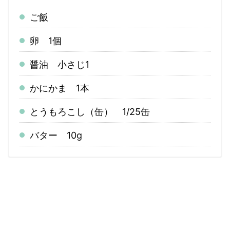
ご飯
卵 1個
醤油 小さじ1
かにかま 1本
とうもろこし（缶） 1/25缶
バター 10g