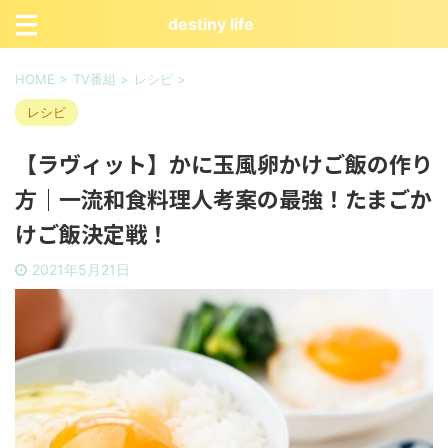
destiny life
HOME
>
TV番組
>
レシピ
>
レシピ
【ラヴィット】かに玉風卵かけご飯の作り
方｜一流和食料理人考案の最強！たまごか
けご飯決定戦！
2021年5月21日