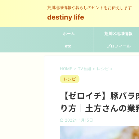
荒川地域情報や暮らしのヒントをお伝えします
destiny life
ホーム
荒川区地域情報
etc.
プロフィール
HOME
>
TV番組
>
レシピ
>
レシピ
【ゼロイチ】豚バラ
り方｜土方さんの業
2022年1月15日