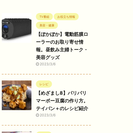
TV番組
お役立ち情報
美容・健康
【ぽかぽか】電動筋膜ロ
ーラーのお取り寄せ情
報。昼飲み主婦トーク・
美容グッズ
2023/3/6
レシピ
【めざまし8】パリパリ
マーボー豆腐の作り方。
テイバン＋のレシピ紹介
2023/3/6