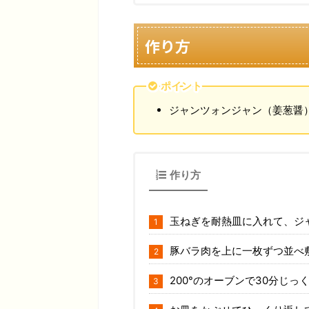
作り方
ポイント
ジャンツォンジャン（姜葱醤
作り方
玉ねぎを耐熱皿に入れて、ジ
豚バラ肉を上に一枚ずつ並べ
200°のオーブンで30分じっ