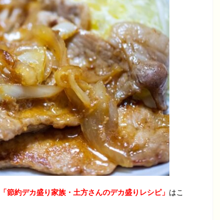
「節約デカ盛り家族・土方さんのデカ盛りレシピ」
はこ