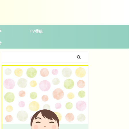
事
TV番組
せ