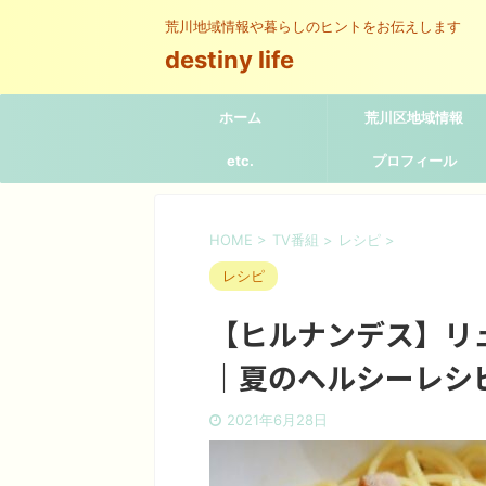
荒川地域情報や暮らしのヒントをお伝えします
destiny life
ホーム
荒川区地域情報
etc.
プロフィール
HOME
>
TV番組
>
レシピ
>
レシピ
【ヒルナンデス】リ
｜夏のヘルシーレシピB
2021年6月28日