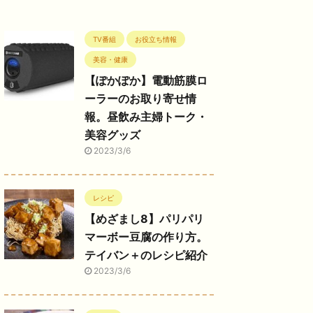
TV番組
お役立ち情報
美容・健康
【ぽかぽか】電動筋膜ロ
ーラーのお取り寄せ情
報。昼飲み主婦トーク・
美容グッズ
2023/3/6
レシピ
【めざまし8】パリパリ
マーボー豆腐の作り方。
テイバン＋のレシピ紹介
2023/3/6