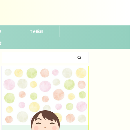
事
TV番組
せ