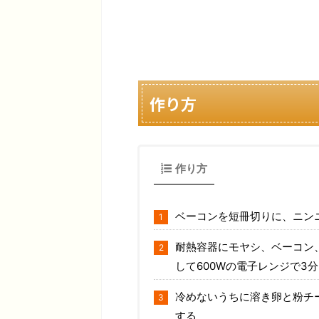
作り方
作り方
ベーコンを短冊切りに、ニン
耐熱容器にモヤシ、ベーコン
して600Wの電子レンジで3
冷めないうちに溶き卵と粉チ
する