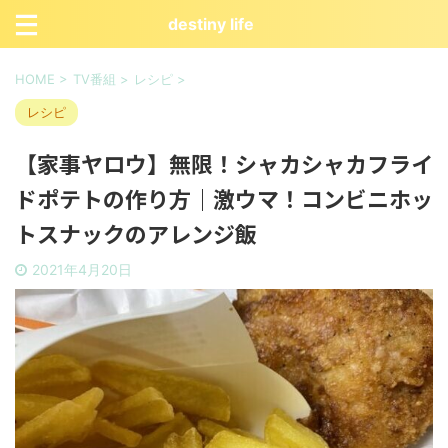
destiny life
HOME
>
TV番組
>
レシピ
>
レシピ
【家事ヤロウ】無限！シャカシャカフライ
ドポテトの作り方｜激ウマ！コンビニホッ
トスナックのアレンジ飯
2021年4月20日