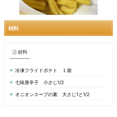
材料
材料
冷凍フライドポテト １袋
七味唐辛子 小さじ1/2
オニオンスープの素 大さじ1と1/2