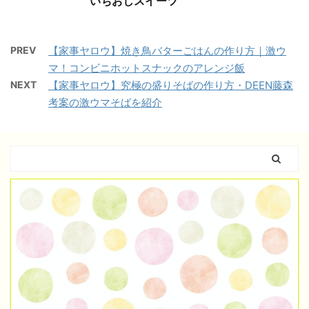
いちおしスイーツ
PREV
【家事ヤロウ】焼き鳥バターごはんの作り方｜激ウ
マ！コンビニホットスナックのアレンジ飯
NEXT
【家事ヤロウ】究極の盛りそばの作り方・DEEN藤森
考案の激ウマそばを紹介