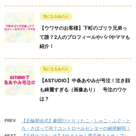
気になるあの人
【ウワサのお客様】下町のゴリラ兄弟っ
て誰？2人のプロフィールやパパやママも
紹介！
気になるあの人
【ASTUDIO】中条あやみが号泣！泣き顔
も綺麗すぎる（画像あり） 号泣のワケ
は？
PREV
【五輪開会式】劇団ひとり｜たこ・しゃこ・ふぐ・と
ろ・さばって何？コントロールセンターの秘密解明！
NEXT
【王様のブランチ】5分そうめん選手権まとめ｜アレ