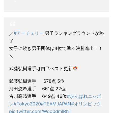
／
#アーチェリー
男子ランキングラウンドが終
了
女子に続き男子団体は4位で準々決勝進出！！
＼
武藤弘樹選手は自己ベスト更新
武藤弘樹選手 678点 5位
河田悠希選手 661点 22位
古川高晴選手 649点 46位
#がんばれニッポ
ン
#Tokyo2020
#TEAMJAPAN
#オリンピック
pic.twitter.com/Woo0dmlRhT