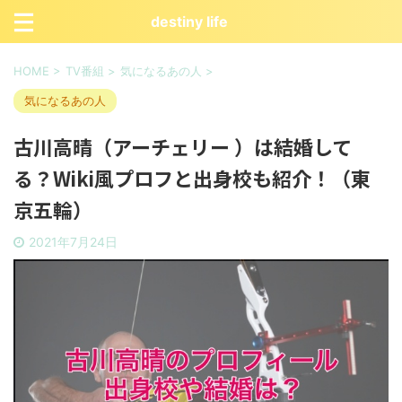
destiny life
HOME
>
TV番組
>
気になるあの人
>
気になるあの人
古川高晴（アーチェリー ）は結婚して
る？Wiki風プロフと出身校も紹介！（東
京五輪）
2021年7月24日