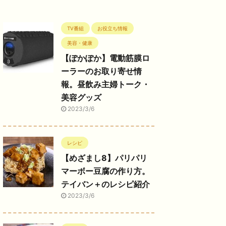
TV番組
お役立ち情報
美容・健康
【ぽかぽか】電動筋膜ロ
ーラーのお取り寄せ情
報。昼飲み主婦トーク・
美容グッズ
2023/3/6
レシピ
【めざまし8】パリパリ
マーボー豆腐の作り方。
テイバン＋のレシピ紹介
2023/3/6