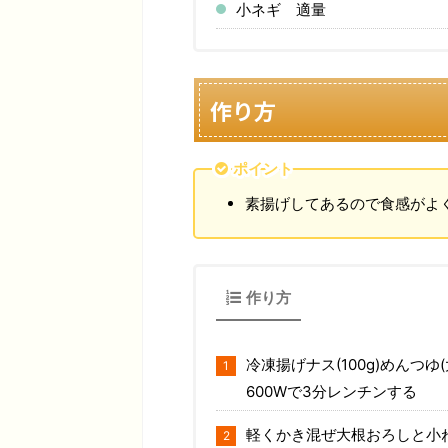
小ネギ 適量
作り方
ポイント
素揚げしてあるので食感がよ
作り方
冷凍揚げナス(100g)めんつ
600Wで3分レンチンする
軽くかき混ぜ大根おろしと小