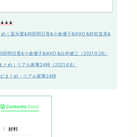
↓↓↓
め｜冨永愛&和田明日香&小倉優子&IKKO &財前直美&
和田明日香
&
小倉優子
&IKKO &
白井健三（
2021.9.28
）
め｜リアル家事24時（2021.6.8）
シピまとめ・リアル家事24時
Contents
[
hide
]
1
材料