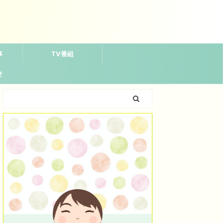
事
TV番組
せ