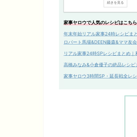
続きを見る
家事ヤロウで人気のレシピはこちら
年末年始リアル家事24時レシピまと
ロバート馬場&DEEN藤森&ママ友会
リアル家事
24
時
SP
レシピまとめ｜
高橋みなみ&小倉優子の絶品レシピまと
家事ヤロウ3時間SP・延長戦全レ