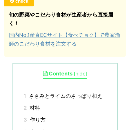
check
旬の野菜やこだわり食材が生産者から直接届
く！
国内No.1産直ECサイト【食べチョク】で農家漁
師のこだわり食材を注文する
Contents
[
hide
]
1
ささみとライムのさっぱり和え
2
材料
3
作り方