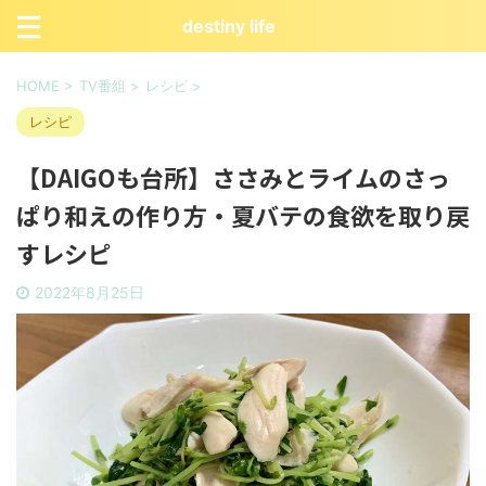
destiny life
HOME
>
TV番組
>
レシピ
>
レシピ
【DAIGOも台所】ささみとライムのさっ
ぱり和えの作り方・夏バテの食欲を取り戻
すレシピ
2022年8月25日