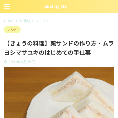
destiny life
HOME
>
TV番組
>
レシピ
>
レシピ
【きょうの料理】栗サンドの作り方・ムラ
ヨシマサユキのはじめての手仕事
2022年9月26日