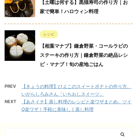
【土曜は何する】黒猫寿司の作り方｜お
家で簡単！ハロウィン料理
レシピ
【相葉マナブ】鎌倉野菜・コールラビの
ステーキの作り方｜鎌倉野菜の絶品レシ
ピ・マナブ！旬の産地ごはん
PREV
【きょうの料理】ひよこのスイートポテトの作り方。
いがらしろみさん「いちおしスイーツ」
NEXT
【あさイチ】蒸し料理のレシピと楽ワザまとめ。ツイ
Q楽ワザ！手軽に美味しく蒸し料理