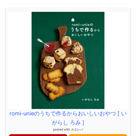
romi-unieのうちで作るからおいしいおやつ [ い
がらし ろみ ]
posted with
カエレバ