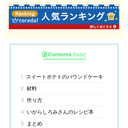
Contents
[
hide
]
1
スイートポテトのパウンドケーキ
2
材料
3
作り方
4
いがらしろみさんのレシピ本
5
まとめ