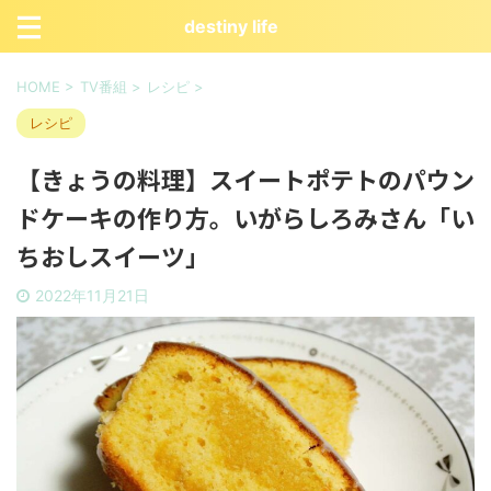
destiny life
HOME
>
TV番組
>
レシピ
>
レシピ
【きょうの料理】スイートポテトのパウン
ドケーキの作り方。いがらしろみさん「い
ちおしスイーツ」
2022年11月21日