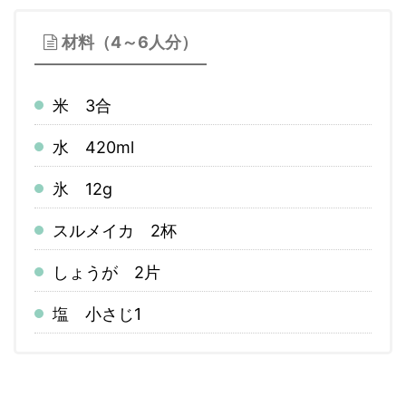
材料（4～6人分）
米 3合
水 420ml
氷 12g
スルメイカ 2杯
しょうが 2片
塩 小さじ1