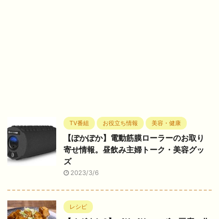
TV番組
お役立ち情報
美容・健康
【ぽかぽか】電動筋膜ローラーのお取り
寄せ情報。昼飲み主婦トーク・美容グッ
ズ
2023/3/6
レシピ