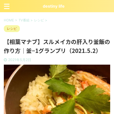
destiny life
HOME
>
TV番組
>
レシピ
>
レシピ
【相葉マナブ】スルメイカの肝入り釜飯の
作り方｜釜−1グランプリ（2021.5.2）
2021年5月2日