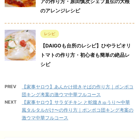
アの作り方・原田慎次シェフ直伝の大根
のアレンジレシピ
レシピ
【DAIGOも台所のレシピ】ひやラビオリ
トマトの作り方・初心者も簡単の絶品レ
シピ
PREV
【家事ヤロウ】あんかけ焼きそばの作り方｜ポンポコ
団キング考案の激ウマ中華フルコース
NEXT
【家事ヤロウ】サラダチキン と蛇腹きゅうり〜中華
風タルタルがけ〜の作り方｜ポンポコ団キング考案の
激ウマ中華フルコース