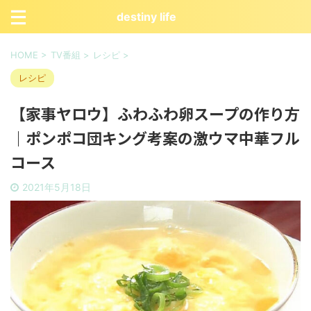
destiny life
HOME
>
TV番組
>
レシピ
>
レシピ
【家事ヤロウ】ふわふわ卵スープの作り方
｜ポンポコ団キング考案の激ウマ中華フル
コース
2021年5月18日