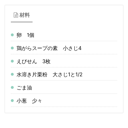
材料
卵 1個
鶏がらスープの素 小さじ4
えびせん 3枚
水溶き片栗粉 大さじ1と1/2
ごま油
小葱 少々