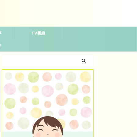
事
TV番組
せ