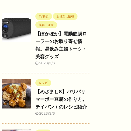
TV番組
お役立ち情報
美容・健康
【ぽかぽか】電動筋膜ロ
ーラーのお取り寄せ情
報。昼飲み主婦トーク・
美容グッズ
2023/3/6
レシピ
【めざまし8】パリパリ
マーボー豆腐の作り方。
テイバン＋のレシピ紹介
2023/3/6