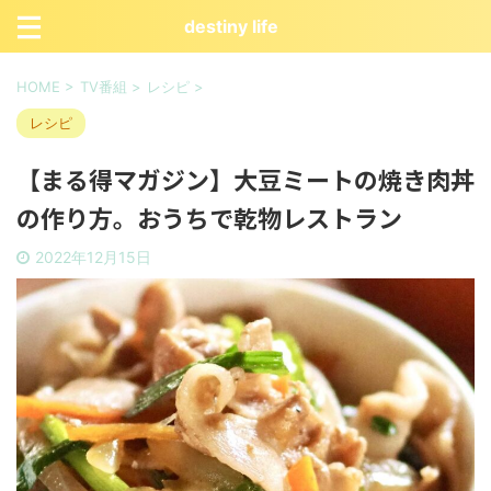
destiny life
HOME
>
TV番組
>
レシピ
>
レシピ
【まる得マガジン】大豆ミートの焼き肉丼
の作り方。おうちで乾物レストラン
2022年12月15日