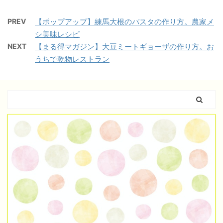
PREV
【ポップアップ】練馬大根のパスタの作り方。農家メ
シ美味レシピ
NEXT
【まる得マガジン】大豆ミートギョーザの作り方。お
うちで乾物レストラン