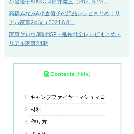
小倉優子
&IKKO &
白井健三（
2021.9.28
）
高橋みなみ&小倉優子の絶品レシピまとめ｜リ
アル家事24時（2021.6.8）
家事ヤロウ3時間SP・延長戦全レシピまとめ・
リアル家事24時
Contents
[
hide
]
1
キャンプファイヤーマシュマロ
2
材料
3
作り方
4
まとめ