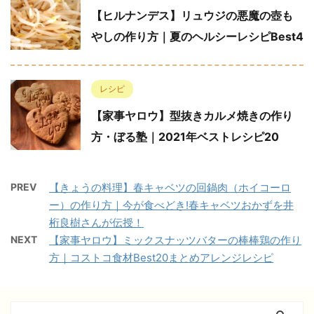
【ヒルナンデス】リュウジの悪魔の壺も
やしの作り方｜夏のヘルシーレシピBest4
レシピ
【家事ヤロウ】型抜きカルメ焼きの作り
方・ぼる塾｜2021年ベストレシピ20
PREV
【きょうの料理】春キャベツの回鍋肉（ホイコーロ
ー）の作り方｜今が食べどき!春キャベツおかずを井
桁良樹さんが伝授！
NEXT
【家事ヤロウ】ミックスナッツバターの棒棒鶏の作り
方｜コストコ食材Best20まとめアレンジレシピ