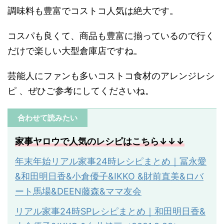
調味料も豊富でコストコ人気は絶大です。
コスパも良くて、商品も豊富に揃っているので行く
だけで楽しい大型倉庫店ですね。
芸能人にファンも多いコストコ食材のアレンジレシ
ピ 、ぜひご参考にしてくださいね。
合わせて読みたい
家事ヤロウで人気のレシピはこちら↓↓↓
年末年始リアル家事24時レシピまとめ｜冨永愛
&和田明日香&小倉優子&IKKO &財前直美&ロバ
ート馬場&DEEN藤森&ママ友会
リアル家事
24
時
SP
レシピまとめ｜和田明日香
&