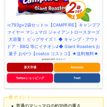
≪793g×2袋セット≫【CAMPFIRE】キャンプフ
ァイヤー マシュマロ ジャイアントロースターズ
大容量！ ビッグサイズ！ ◆ キャンプ・アウト
ドア・BBQ 等にイチオシ♪◆ Giant Roasters お
菓子 おやつ【costco コストコ】★送料無料★
posted with
カエレバ
楽天市場
Amazon
Yahooショッピング
7net
ポイント
普通のマシュマロの約10倍の重さ