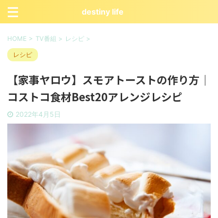
destiny life
HOME
>
TV番組
>
レシピ
>
レシピ
【家事ヤロウ】スモアトーストの作り方｜
コストコ食材Best20アレンジレシピ
2022年4月5日