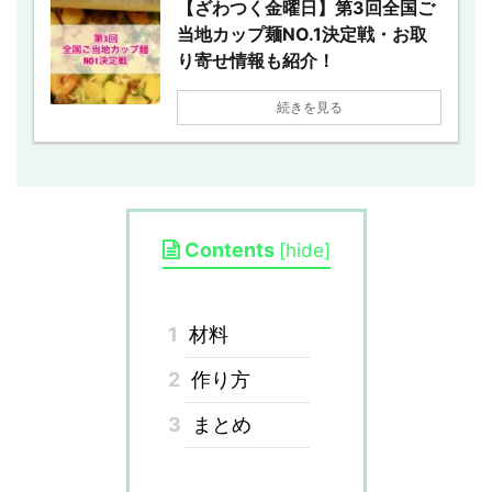
【ざわつく金曜日】第3回全国ご
当地カップ麺NO.1決定戦・お取
り寄せ情報も紹介！
続きを見る
Contents
[
hide
]
1
材料
2
作り方
3
まとめ