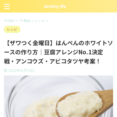
destiny life
HOME
>
TV番組
>
レシピ
>
レシピ
【ザワつく金曜日】はんぺんのホワイトソ
ースの作り方｜豆腐アレンジNo.1決定
戦・アンコウズ・アビコタツヤ考案！
2022年5月13日