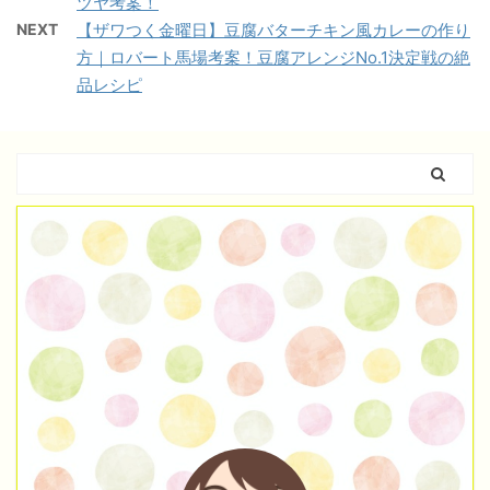
ツヤ考案！
NEXT
【ザワつく金曜日】豆腐バターチキン風カレーの作り
方｜ロバート馬場考案！豆腐アレンジNo.1決定戦の絶
品レシピ