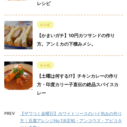
レシピ
レシピ
【かまいガチ】10円カツサンドの作り
方。アンミカの下積みメシ。
レシピ
【土曜は何する!?】チキンカレーの作り
方・印度カリー子直伝の絶品スパイスカ
レー
PREV
【ザワつく金曜日】ホワイトソースのパイ包みの作り
方｜豆腐アレンジNo.1決定戦・アンコウズ・アビコタ