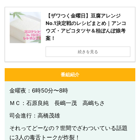
【ザワつく金曜日】豆腐アレンジ
No.1決定戦のレシピまとめ｜アンコ
ウズ・アビコタツヤ＆桂ぽんぽ娘考
案！
続きを見る
番組紹介
金曜夜：6時50分〜8時
ＭＣ：石原良純 長嶋一茂 高嶋ちさ
司会進行：高橋茂雄
それってどーなの？世間でざわついている話題
に3人の毒舌トークが炸裂！