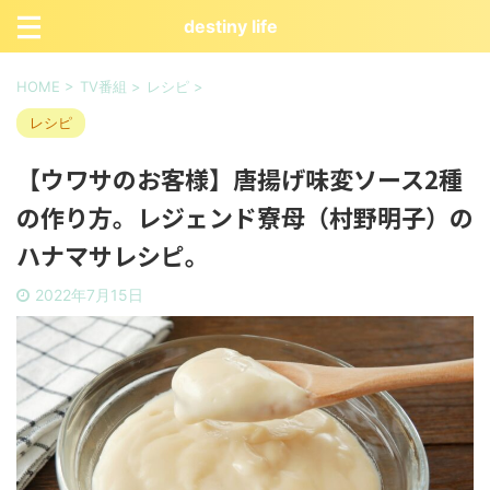
destiny life
HOME
>
TV番組
>
レシピ
>
レシピ
【ウワサのお客様】唐揚げ味変ソース2種
の作り方。レジェンド寮母（村野明子）の
ハナマサレシピ。
2022年7月15日