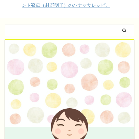
ンド寮母（村野明子）のハナマサレシピ。