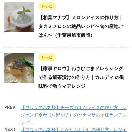
レシピ
【相葉マナブ】メロンアイスの作り方｜
タカミメロンの絶品レシピ〜旬の産地ご
はん〜（千葉県旭市飯岡）
レシピ
【家事ヤロウ】わさびごまドレッシング
で作る鯛茶漬けの作り方｜カルディ の調
味料で激ウマアレンジ
PREV
【ウワサのお客様】チーズのオムライスの作り方。レ
ジェンド寮母（村野明子）のハナマサお子様ランチレ
シピ。
NEXT
【ウワサのお客様】おかかふりかけの作り方。レジェ