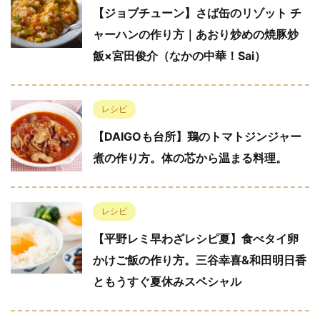
【ジョブチューン】さば缶のリゾット チ
ャーハンの作り方｜あおり炒めの焼豚炒
飯×宮田俊介（なかの中華！Sai）
レシピ
【DAIGOも台所】鶏のトマトジンジャー
煮の作り方。体の芯から温まる料理。
レシピ
【平野レミ早わざレシピ夏】食べタイ卵
かけご飯の作り方。三谷幸喜&和田明日香
ともうすぐ夏休みスペシャル