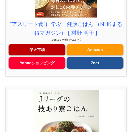
“アスリート食”に学ぶ 健康ごはん （NHKまる
得マガジン） [ 村野 明子 ]
posted with
カエレバ
楽天市場
Amazon
Yahooショッピング
7net