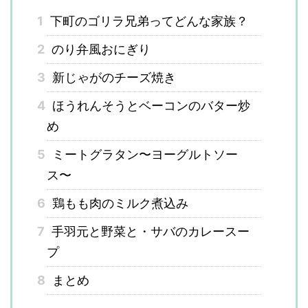
1
下町のゴリラ兄弟ってどんな家族？
2
のり弁風おにぎり
3
新じゃがのチーズ焼き
4
ほうれんそうとベーコンのバター炒
め
5
ミートグラタン〜ヨーグルトソー
ス〜
6
鶏もも肉のミルク煮込み
7
手羽元と野菜と・サバのカレースー
プ
8
まとめ