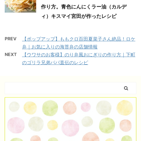
作り方。青色にんにくラー油（カルデ
ィ）キスマイ宮田が作ったレシピ
PREV
【ポップアップ】ももクロ百田夏菜子さん絶品！ロケ
弁｜お気に入りの海苔弁の店舗情報
NEXT
【ウワサのお客様】のり弁風おにぎりの作り方｜下町
のゴリラ兄弟パパ直伝のレシピ