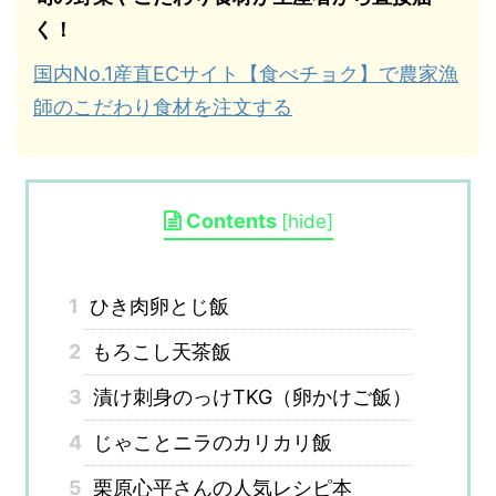
く！
国内No.1産直ECサイト【食べチョク】で農家漁
師のこだわり食材を注文する
Contents
[
hide
]
1
ひき肉卵とじ飯
2
もろこし天茶飯
3
漬け刺身のっけTKG（卵かけご飯）
4
じゃことニラのカリカリ飯
5
栗原心平さんの人気レシピ本