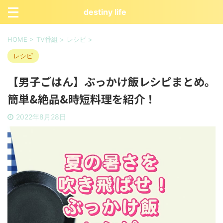
destiny life
HOME
>
TV番組
>
レシピ
>
レシピ
【男子ごはん】ぶっかけ飯レシピまとめ。
簡単&絶品&時短料理を紹介！
2022年8月28日