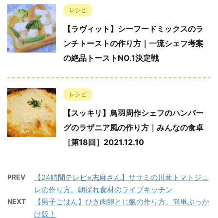
レシピ
【ラヴィット】シーフードミックスのラ
ンチトーストの作り方｜一流シェフ考案
の絶品トーストNO.1決定戦
レシピ
【スッキリ】鳥羽周作シェフのハンバー
グのラザニア風の作り方｜みんなの食卓
［第18回］2021.12.10
PREV
【24時間テレビ×志麻さん】ササミの川茸トマトジュ
レの作り方。朝採れ食材のライブキッチン
NEXT
【男子ごはん】ひき肉卵とじ飯の作り方。簡単ぶっか
け飯！