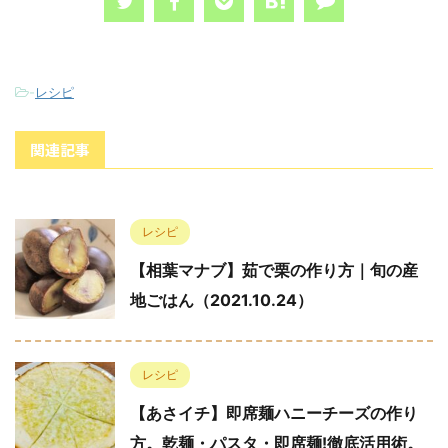
-
レシピ
関連記事
レシピ
【相葉マナブ】茹で栗の作り方｜旬の産
地ごはん（2021.10.24）
レシピ
【あさイチ】即席麺ハニーチーズの作り
方。乾麺・パスタ・即席麺!徹底活用術。