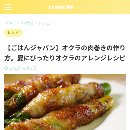
destiny life
HOME
>
TV番組
>
レシピ
>
レシピ
【ごはんジャパン】オクラの肉巻きの作り
方。夏にぴったりオクラのアレンジレシピ
2022年8月6日