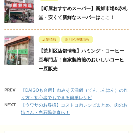
【町屋おすすめスーパー】新鮮市場&赤札
堂・安くて新鮮なスーパーはここ！
店舗情報
荒川区地域情報
【荒川区店舗情報】ハミング・コーヒー
豆専門店！自家製焙煎のおいしいコーヒ
ー豆販売
PREV
【DAIGOも台所】肉みそ天津飯（てんしんはん）の作
り方・初心者でもできる簡単レシピ
NEXT
【ウワサのお客様】コストコ肉レシピまとめ。肉のお
姉さん・白石陽菜直伝！