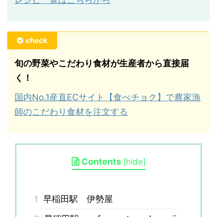
check
旬の野菜やこだわり食材が生産者から直接届
く！
国内No.1産直ECサイト【食べチョク】で農家漁
師のこだわり食材を注文する
Contents
[
hide
]
1
早稲田駅 伊勢屋