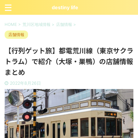
destiny life
HOME
>
荒川区地域情報
>
店舗情報
>
店舗情報
【行列ゲット旅】都電荒川線（東京サクラ
トラム）で紹介（大塚・巣鴨）の店舗情報
まとめ
2022年8月26日