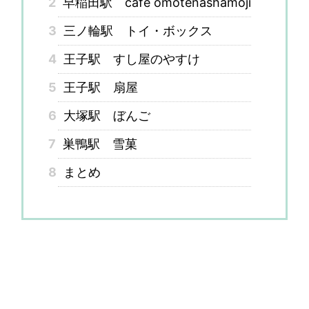
2
早稲田駅 cafe omotenashamoji
3
三ノ輪駅 トイ・ボックス
4
王子駅 すし屋のやすけ
5
王子駅 扇屋
6
大塚駅 ぼんご
7
巣鴨駅 雪菓
8
まとめ