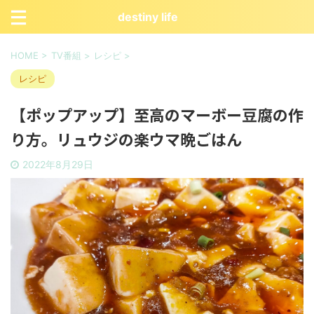
destiny life
HOME
>
TV番組
>
レシピ
>
レシピ
【ポップアップ】至高のマーボー豆腐の作
り方。リュウジの楽ウマ晩ごはん
2022年8月29日