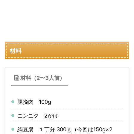
材料
材料（2〜3人前）
豚挽肉 100g
ニンニク 2かけ
絹豆腐 １丁分 300ｇ（今回は150g×2