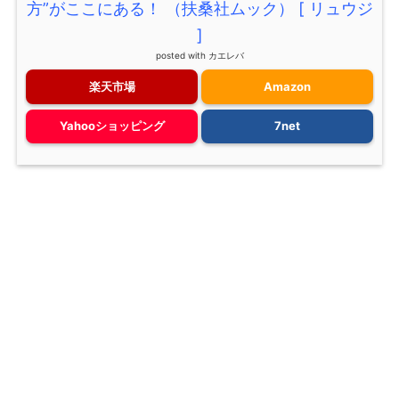
方”がここにある！ （扶桑社ムック） [ リュウジ
]
posted with
カエレバ
楽天市場
Amazon
Yahooショッピング
7net