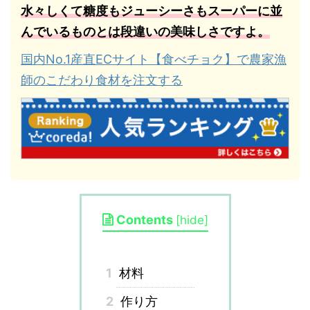
水々しくて糖度もジューシーさもスーパーに並
んでいるものとは段違いの美味しさですよ。
国内No.1産直ECサイト【食べチョク】で農家漁
師のこだわり食材を注文する
Contents
[
hide
]
1
材料
2
作り方