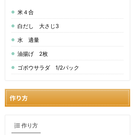
米４合
白だし 大さじ3
水 適量
油揚げ 2枚
ゴボウサラダ 1/2パック
作り方
作り方