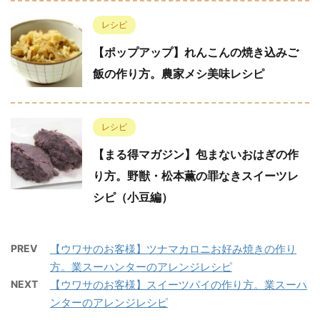
レシピ
【ポップアップ】れんこんの焼き込みご
飯の作り方。農家メシ美味レシピ
レシピ
【まる得マガジン】包まないおはぎの作
り方。野獣・松本薫の罪なきスイーツレ
シピ（小豆編）
PREV
【ウワサのお客様】ツナマカロニお好み焼きの作り
方。業スーハンターのアレンジレシピ
NEXT
【ウワサのお客様】スイーツパイの作り方。業スーハ
ンターのアレンジレシピ