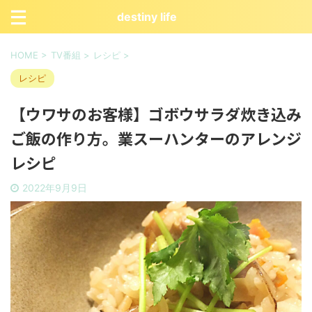
destiny life
HOME
>
TV番組
>
レシピ
>
レシピ
【ウワサのお客様】ゴボウサラダ炊き込み
ご飯の作り方。業スーハンターのアレンジ
レシピ
2022年9月9日