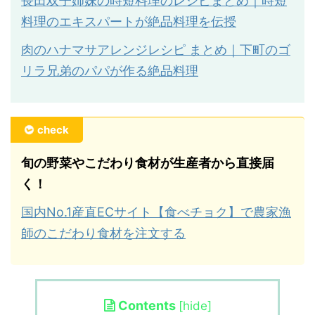
長田双子姉妹の時短料理のレシピまとめ｜時短
料理のエキスパートが絶品料理を伝授
肉のハナマサアレンジレシピ まとめ｜下町のゴ
リラ兄弟のパパが作る絶品料理
check
旬の野菜やこだわり食材が生産者から直接届
く！
国内No.1産直ECサイト【食べチョク】で農家漁
師のこだわり食材を注文する
Contents
[
hide
]