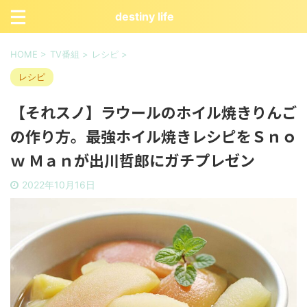
destiny life
HOME
>
TV番組
>
レシピ
>
レシピ
【それスノ】ラウールのホイル焼きりんご
の作り方。最強ホイル焼きレシピをＳｎｏ
ｗ Ｍａｎが出川哲郎にガチプレゼン
2022年10月16日