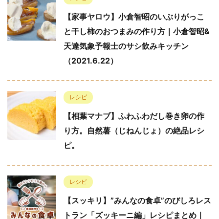
【家事ヤロウ】小倉智昭のいぶりがっこ
と干し柿のおつまみの作り方｜小倉智昭&
天達気象予報士のサシ飲みキッチン
（2021.6.22）
レシピ
【相葉マナブ】ふわふわだし巻き卵の作
り方。自然薯（じねんじょ）の絶品レシ
ピ。
レシピ
【スッキリ】”みんなの食卓”のびしろレス
トラン「ズッキーニ編」レシピまとめ｜