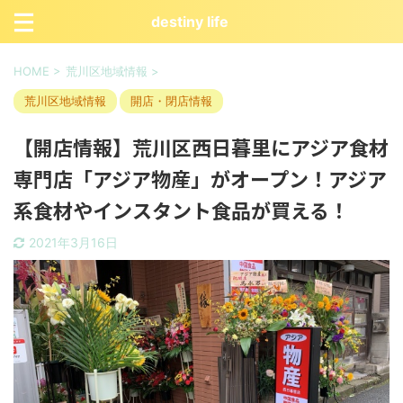
destiny life
HOME
>
荒川区地域情報
>
荒川区地域情報
開店・閉店情報
【開店情報】荒川区西日暮里にアジア食材
専門店「アジア物産」がオープン！アジア
系食材やインスタント食品が買える！
2021年3月16日