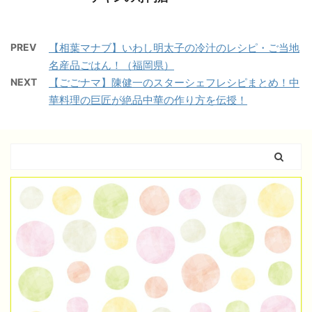
PREV
【相葉マナブ】いわし明太子の冷汁のレシピ・ご当地
名産品ごはん！（福岡県）
NEXT
【ごごナマ】陳健一のスターシェフレシピまとめ！中
華料理の巨匠が絶品中華の作り方を伝授！