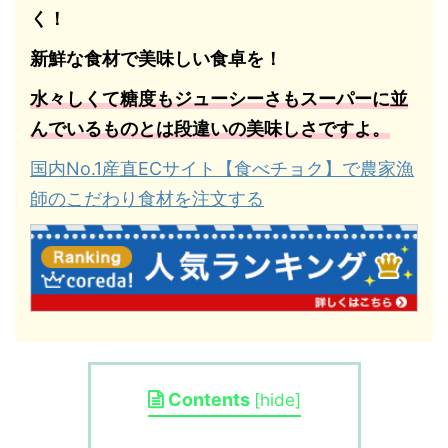
く！
新鮮な食材で美味しい食卓を！
水々しくて糖度もジューシーさもスーパーに並
んでいるものとは段違いの美味しさですよ。
国内No.1産直ECサイト【食べチョク】で農家漁
師のこだわり食材を注文する
Contents
[
hide
]