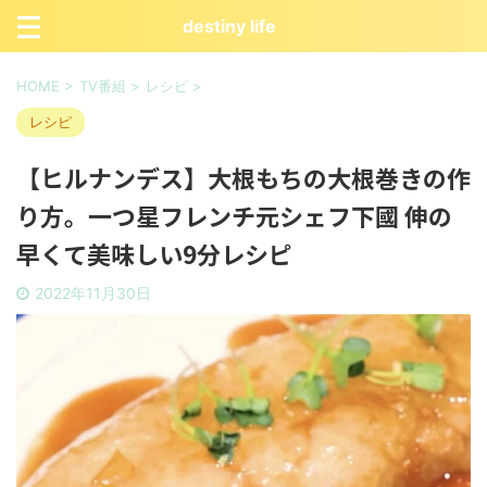
destiny life
HOME
>
TV番組
>
レシピ
>
レシピ
【ヒルナンデス】大根もちの大根巻きの作
り方。一つ星フレンチ元シェフ下國 伸の
早くて美味しい9分レシピ
2022年11月30日