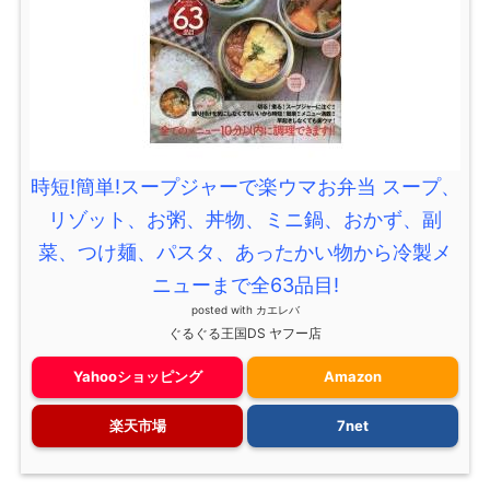
時短!簡単!スープジャーで楽ウマお弁当 スープ、
リゾット、お粥、丼物、ミニ鍋、おかず、副
菜、つけ麺、パスタ、あったかい物から冷製メ
ニューまで全63品目!
posted with
カエレバ
ぐるぐる王国DS ヤフー店
Yahooショッピング
Amazon
楽天市場
7net