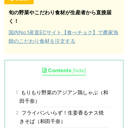
旬の野菜やこだわり食材が生産者から直接届
く！
国内No.1産直ECサイト【食べチョク】で農家漁
師のこだわり食材を注文する
Contents
[
hide
]
1
もりもり野菜のアジアン鶏しゃぶ（和
田千奈）
2
フライパンいらず！生姜香るナス焼
きそば（和田千奈）