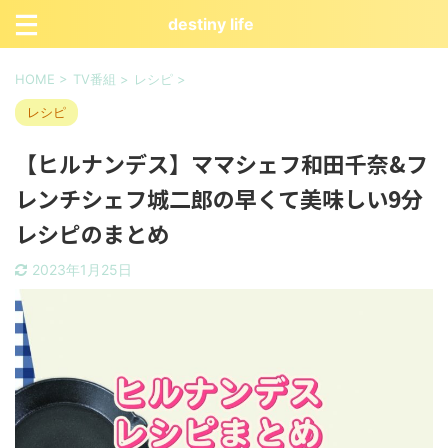
destiny life
HOME
>
TV番組
>
レシピ
>
レシピ
【ヒルナンデス】ママシェフ和田千奈&フ
レンチシェフ城二郎の早くて美味しい9分
レシピのまとめ
2023年1月25日