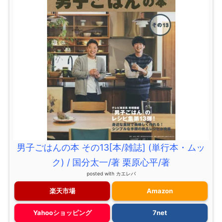
男子ごはんの本 その13[本/雑誌] (単行本・ムッ
ク) / 国分太一/著 栗原心平/著
posted with
カエレバ
楽天市場
Amazon
Yahooショッピング
7net