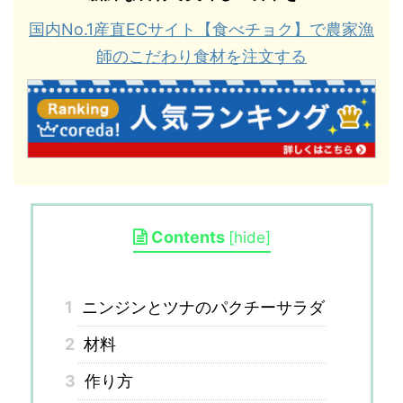
国内No.1産直ECサイト【食べチョク】で農家漁
師のこだわり食材を注文する
Contents
[
hide
]
1
ニンジンとツナのパクチーサラダ
2
材料
3
作り方