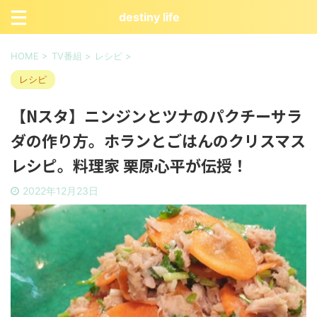
destiny life
HOME
>
TV番組
>
レシピ
>
レシピ
【Nスタ】ニンジンとツナのパクチーサラ
ダの作り方。ホランとごはんのクリスマス
レシピ。料理家 栗原心平が伝授！
2022年12月23日