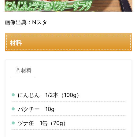
画像出典：Nスタ
材料
材料
にんじん 1/2本（100g）
パクチー 10g
ツナ缶 1缶（70g）