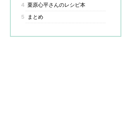
4
栗原心平さんのレシピ本
5
まとめ