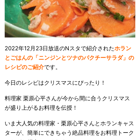
2022年12月23日放送のNスタで紹介された
ホラン
とごはんの「ニンジンとツナのパクチーサラダ」の
レシピ
のご紹介
です。
今日のレシピはクリスマスにぴったり！
料理家 栗原心平さんが今から間に合うクリスマス
が盛り上がるお料理を伝授！
いま大人気の
料理家・栗原心平さんとホランキャス
ターが、
簡単にできちゃう
絶品料理をお料理トーク