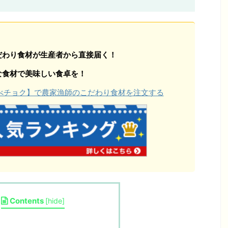
だわり食材が生産者から直接届く！
な食材で美味しい食卓を！
【食べチョク】で農家漁師のこだわり食材を注文する
Contents
[
hide
]