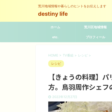
荒川地域情報や暮らしのヒントをお伝えします
destiny life
ホーム
荒川区地域情報
etc.
プロフィール
HOME
>
TV番組
>
レシピ
>
レシピ
【きょうの料理】パ
方。鳥羽周作シェフ
2022年12月27日