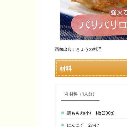
画像出典：きょうの料理
材料
材料（1人分）
鶏もも肉(小) 1枚(200g)
にんにく 2かけ