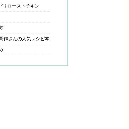
パリローストチキン
方
周作さんの人気レシピ本
め