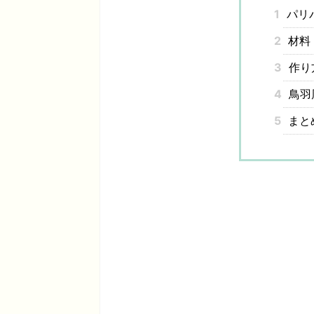
1
パリ
2
材料
3
作り
4
鳥羽
5
まと