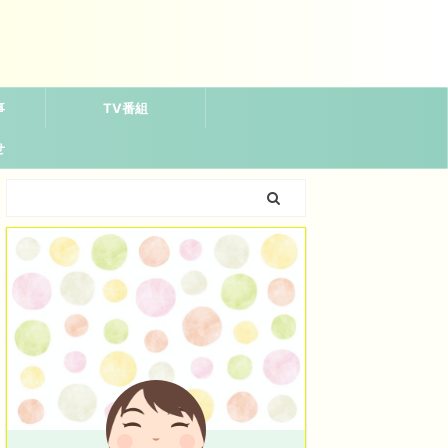
事
TV番組
せ