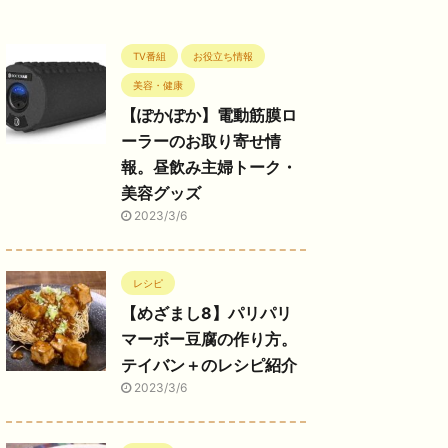
TV番組
お役立ち情報
美容・健康
【ぽかぽか】電動筋膜ロ
ーラーのお取り寄せ情
報。昼飲み主婦トーク・
美容グッズ
2023/3/6
レシピ
【めざまし8】パリパリ
マーボー豆腐の作り方。
テイバン＋のレシピ紹介
2023/3/6