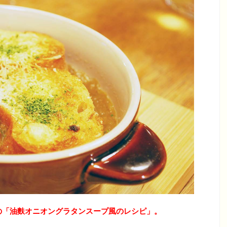
の「油麩オニオングラタンスープ風のレシピ
」。