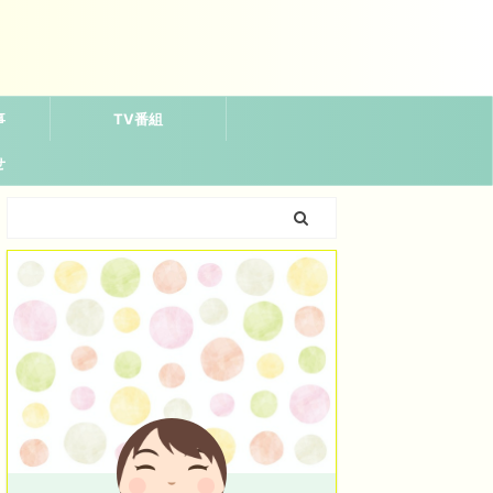
事
TV番組
せ