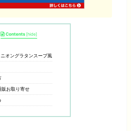
Contents
[
hide
]
ニオングラタンスープ風
方
通販お取り寄せ
め