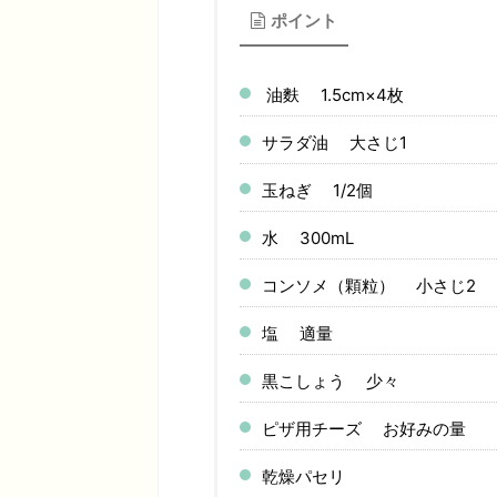
ポイント
油麩 1.5cm×4枚
サラダ油 大さじ1
玉ねぎ 1/2個
水 300mL
コンソメ（顆粒） 小さじ2
塩 適量
黒こしょう 少々
ピザ用チーズ お好みの量
乾燥パセリ