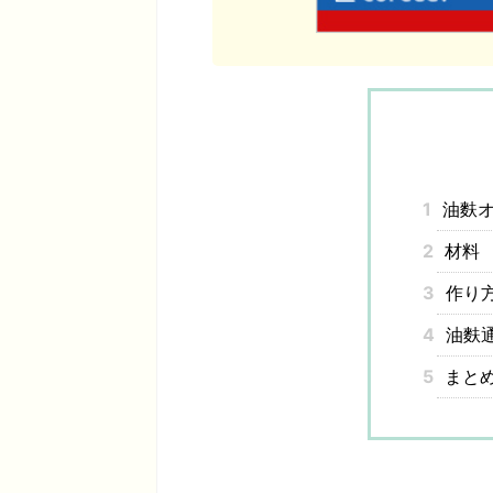
1
油麩オ
2
材料
3
作り
4
油麩
5
まと