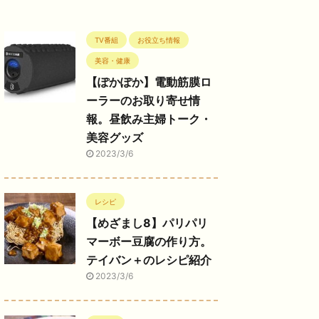
TV番組
お役立ち情報
美容・健康
【ぽかぽか】電動筋膜ロ
ーラーのお取り寄せ情
報。昼飲み主婦トーク・
美容グッズ
2023/3/6
レシピ
【めざまし8】パリパリ
マーボー豆腐の作り方。
テイバン＋のレシピ紹介
2023/3/6