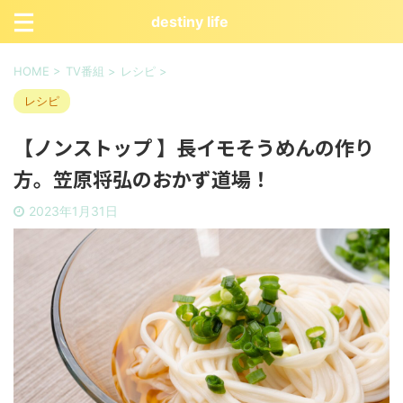
destiny life
HOME
>
TV番組
>
レシピ
>
レシピ
【ノンストップ 】長イモそうめんの作り
方。笠原将弘のおかず道場！
2023年1月31日