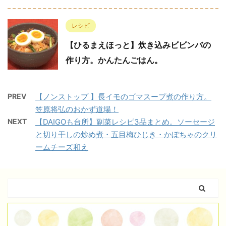
レシピ
【ひるまえほっと】炊き込みビビンバの
作り方。かんたんごはん。
PREV
【ノンストップ 】長イモのゴマスープ煮の作り方。
笠原将弘のおかず道場！
NEXT
【DAIGOも台所】副菜レシピ3品まとめ。ソーセージ
と切り干しの炒め煮・五目梅ひじき・かぼちゃのクリ
ームチーズ和え