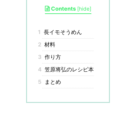
Contents
[
hide
]
1
長イモそうめん
2
材料
3
作り方
4
笠原将弘のレシピ本
5
まとめ