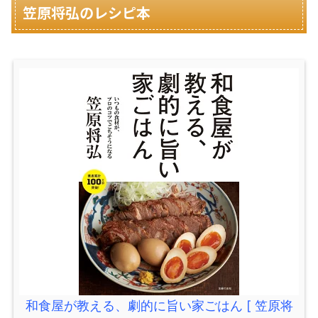
笠原将弘のレシピ本
和食屋が教える、劇的に旨い家ごはん [ 笠原将