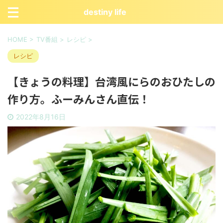
destiny life
HOME
>
TV番組
>
レシピ
>
レシピ
【きょうの料理】台湾風にらのおひたしの
作り方。ふーみんさん直伝！
2022年8月16日