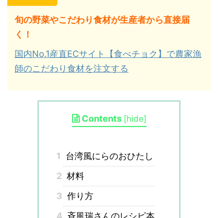
旬の野菜やこだわり食材が生産者から直接届
く！
国内No.1産直ECサイト【食べチョク】で農家漁
師のこだわり食材を注文する
Contents
[
hide
]
1
台湾風にらのおひたし
2
材料
3
作り方
4
斉風瑞さんのレシピ本