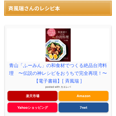
斉風瑞さんのレシピ本
青山「ふーみん」の和食材でつくる絶品台湾料
理 〜伝説の神レシピをおうちで完全再現！〜
【電子書籍】[ 斉風瑞 ]
posted with
カエレバ
楽天市場
Amazon
Yahooショッピング
7net