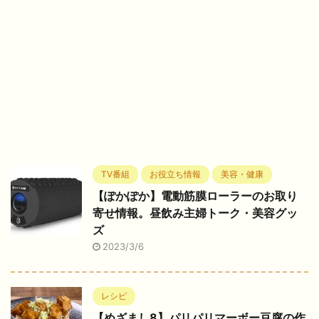
TV番組
お役立ち情報
美容・健康
【ぽかぽか】電動筋膜ローラーのお取り
寄せ情報。昼飲み主婦トーク・美容グッ
ズ
2023/3/6
レシピ
【めざまし8】パリパリマーボー豆腐の作