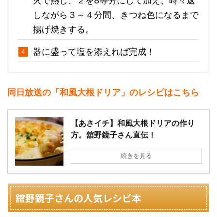
火で熱し、２を8等分にして加え、時々返
しながら３～４分間、きつね色になるまで
揚げ焼きする。
器に盛って塩を添えれば完成！
同日放送の「和風大根ドリア」のレシピはこちら
【あさイチ】和風大根ドリアの作り
方。舘野鏡子さん直伝！
続きを見る
舘野鏡子さんの人気レシピ本