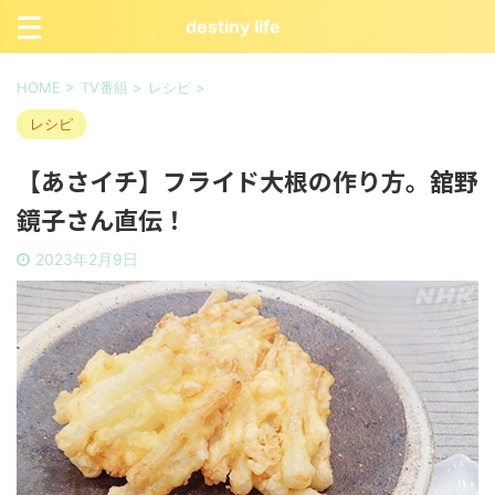
destiny life
HOME
>
TV番組
>
レシピ
>
レシピ
【あさイチ】フライド大根の作り方。舘野
鏡子さん直伝！
2023年2月9日