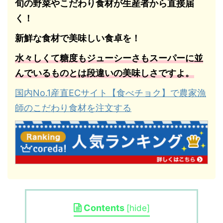
旬の野菜やこだわり食材が生産者から直接届
く！
新鮮な食材で美味しい食卓を！
水々しくて糖度もジューシーさもスーパーに並
んでいるものとは段違いの美味しさですよ。
国内No.1産直ECサイト【食べチョク】で農家漁
師のこだわり食材を注文する
Contents
[
hide
]