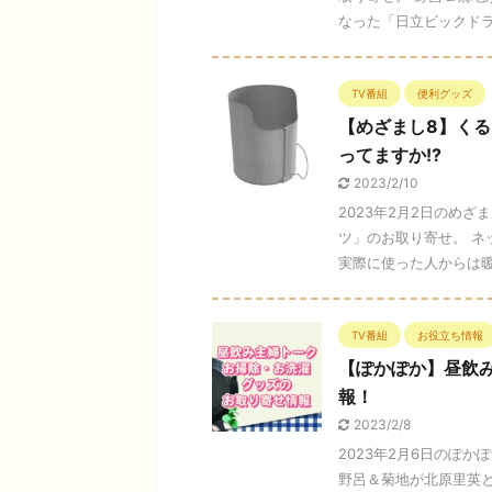
なった「日立ビックドラム
TV番組
便利グッズ
【めざまし8】く
ってますか!?
2023/2/10
2023年2月2日のめ
ツ」のお取り寄せ。 ネ
実際に使った人からは暖房
TV番組
お役立ち情報
【ぽかぽか】昼飲
報！
2023/2/8
2023年2月6日のぽ
野呂＆菊地が北原里英