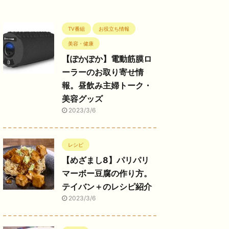
TV番組
お役立ち情報
美容・健康
【ぽかぽか】電動筋膜ロ
ーラーのお取り寄せ情
報。昼飲み主婦トーク・
美容グッズ
2023/3/6
レシピ
【めざまし8】パリパリ
マーボー豆腐の作り方。
テイバン＋のレシピ紹介
2023/3/6