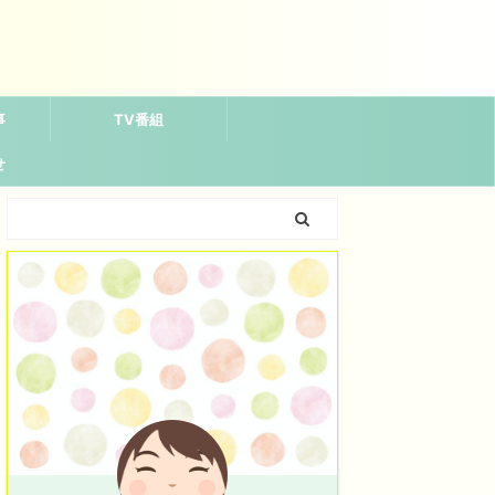
事
TV番組
せ