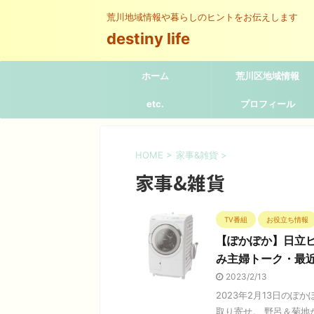
荒川地域情報や暮らしのヒントをお伝えします
destiny life
ホーム
荒川区地域情報
etc.
プロフィール
HOME
>
家事&雑貨
>
家事&雑貨
TV番組
お役立ち情報
【ぽかぽか】日立
み主婦トーク・最
2023/2/13
2023年2月13日の
取り寄せ。 野呂＆菊