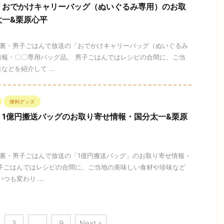
】おでかけキャリーバッグ（ぬいぐるみ専用）のお取
太一&栗原心平
日の裏・男子ごはんで放送の「おでかけキャリーバッグ（ぬいぐるみ
情報・〇〇専用バッグ品。 男子ごはんではレシピの合間に、ご当
どを紹介して ...
便利グッズ
】1億円搬送バッグのお取り寄せ情報・国分太一&栗原
日の裏・男子ごはんで放送の「1億円搬送バッグ」のお取り寄せ情報・
男子ごはんではレシピの合間に、ご当地の美味しい食材や珍味など
つも変わり ...
3
…
9
Next »