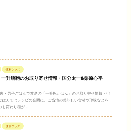
便利グッズ
】一升瓶鞄のお取り寄せ情報・国分太一&栗原心平
日の裏・男子ごはんで放送の「一升瓶かばん」のお取り寄せ情報・〇
子ごはんではレシピの合間に、ご当地の美味しい食材や珍味などを
も変わり種が ...
便利グッズ