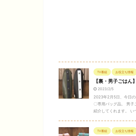
TV番組
お役立ち情報
【裏・男子ごはん
2023/2/5
2023年2月5日、今
〇専用バッグ品。 男
紹介してくれます。 いつ
TV番組
お役立ち情報