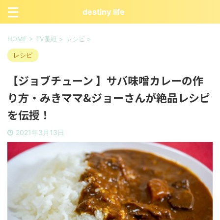
destiny life
HOME
>
TV番組
>
レシピ
>
レシピ
【ジョブチューン 】サバ味噌カレーの作
り方・みきママ&ジョーさんが絶品レシピ
を伝授！
2021年3月13日