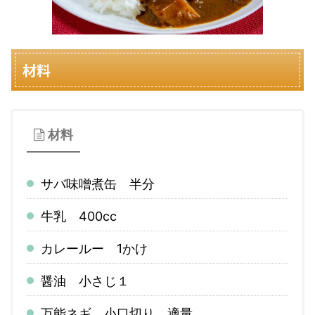
材料
材料
サバ味噌煮缶 半分
牛乳 400cc
カレールー 1かけ
醤油 小さじ１
万能ネギ 小口切り 適量