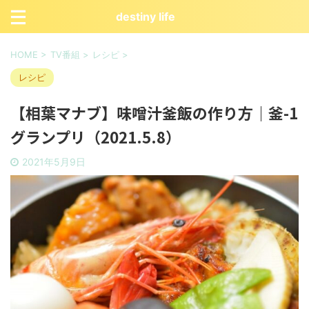
destiny life
HOME
>
TV番組
>
レシピ
>
レシピ
【相葉マナブ】味噌汁釜飯の作り方｜釜-1
グランプリ（2021.5.8）
2021年5月9日